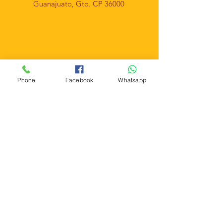
Guanajuato, Gto. CP 36000
Phone
Facebook
Whatsapp
Tel:
(473) 122 2320
Email: santo-cafe@hotmail.com
Nuestro horario: